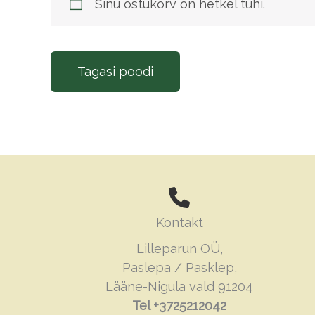
Sinu ostukorv on hetkel tühi.
Tagasi poodi
Kontakt
Lilleparun OÜ,
Paslepa / Pasklep,
Lääne-Nigula vald 91204
Tel +3725212042